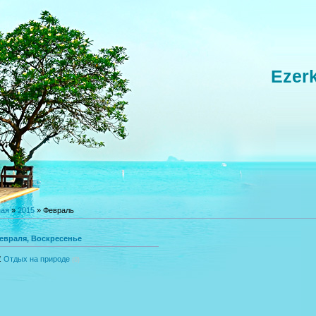
Ezer
ная
»
2015
»
Февраль
евраля, Воскресенье
1
Отдых на природе
(0)