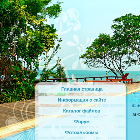
Главная страница
Глав
Информация о сайте
01 Ф
Каталог файлов
18:4
Форум
Фотоальбомы