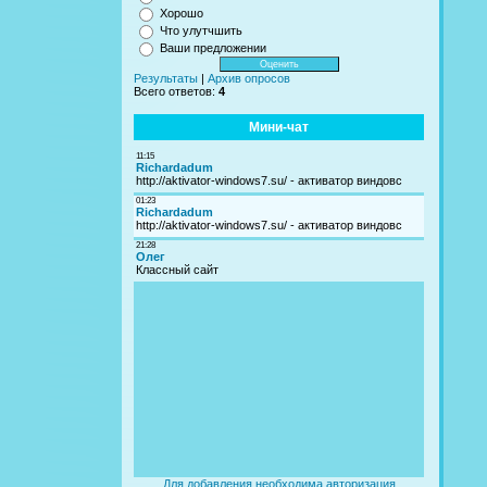
Хорошо
Что улутчшить
Ваши предложении
Результаты
|
Архив опросов
Всего ответов:
4
Мини-чат
Для добавления необходима авторизация